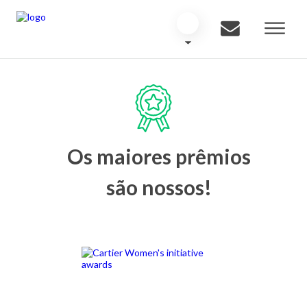
Os maiores prêmios
são nossos!