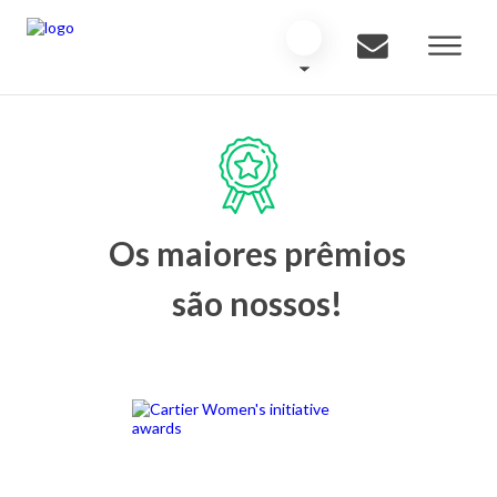
Os maiores prêmios
são nossos!