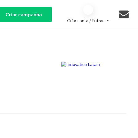
Criar campanha
Criar conta / Entrar