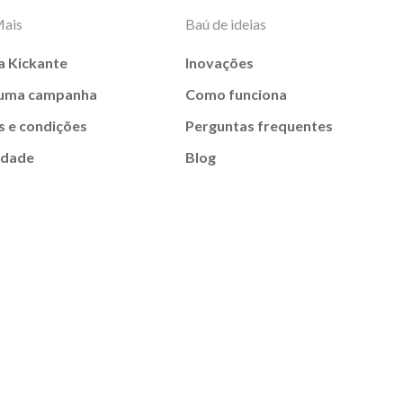
Mais
Baú de ideias
a Kickante
Inovações
 uma campanha
Como funciona
 e condições
Perguntas frequentes
idade
Blog