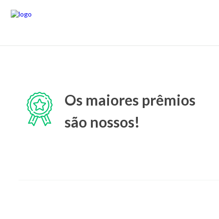
Os maiores prêmios
são nossos!