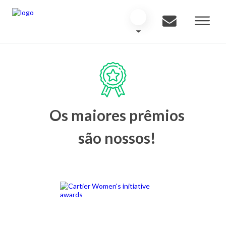
Os maiores prêmios
são nossos!