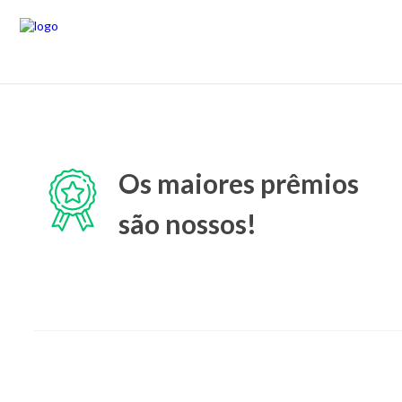
Os maiores prêmios
são nossos!