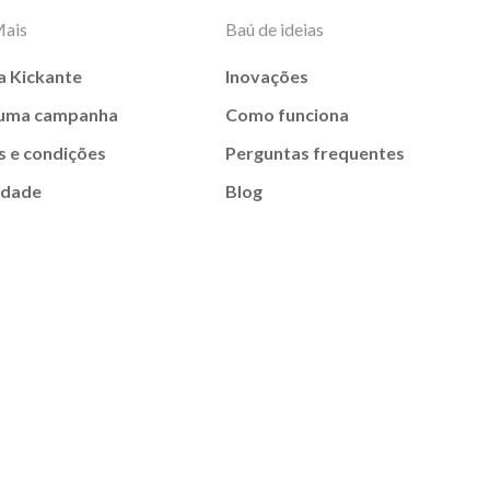
Mais
Baú de ideias
a Kickante
Inovações
 uma campanha
Como funciona
 e condições
Perguntas frequentes
idade
Blog