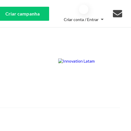
Criar campanha
Criar conta / Entrar