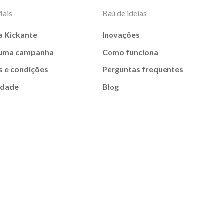
Mais
Baú de ideias
a Kickante
Inovações
 uma campanha
Como funciona
 e condições
Perguntas frequentes
idade
Blog