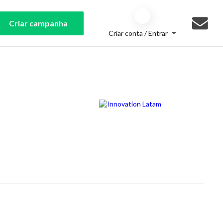
Criar campanha
Criar conta / Entrar