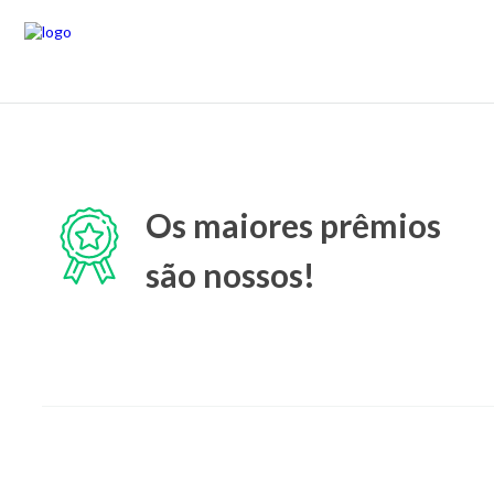
Os maiores prêmios
são nossos!