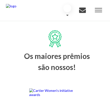
Os maiores prêmios
são nossos!