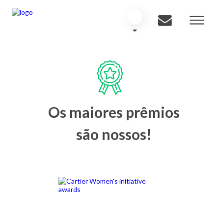
Os maiores prêmios
são nossos!