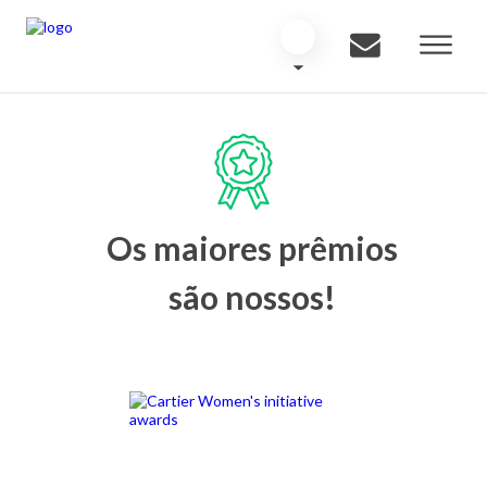
Os maiores prêmios
são nossos!