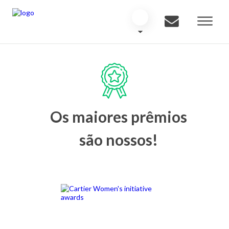
Os maiores prêmios
são nossos!