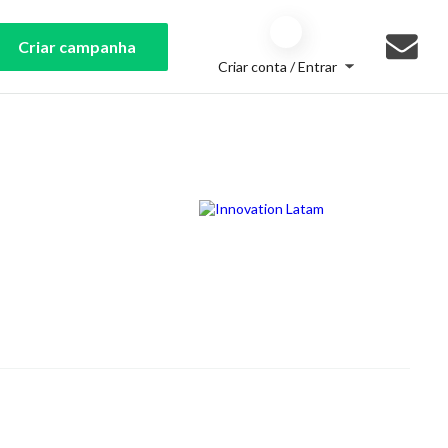
Criar campanha
Criar conta / Entrar