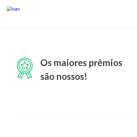
Os maiores prêmios
são nossos!