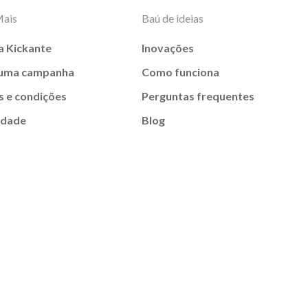
Mais
Baú de ideias
a Kickante
Inovações
 uma campanha
Como funciona
 e condições
Perguntas frequentes
idade
Blog