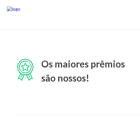
Os maiores prêmios
são nossos!