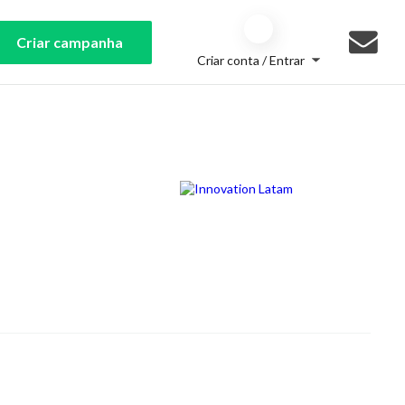
Criar campanha
Criar conta / Entrar