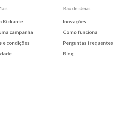
Mais
Baú de ideias
a Kickante
Inovações
 uma campanha
Como funciona
 e condições
Perguntas frequentes
idade
Blog