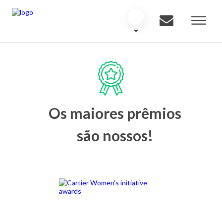
Os maiores prêmios
são nossos!