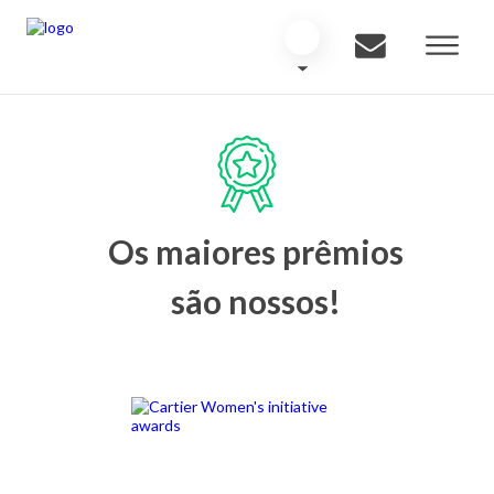
Os maiores prêmios
são nossos!