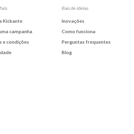
Mais
Baú de ideias
a Kickante
Inovações
 uma campanha
Como funciona
 e condições
Perguntas frequentes
idade
Blog