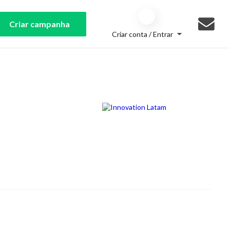
Criar campanha
Criar conta / Entrar