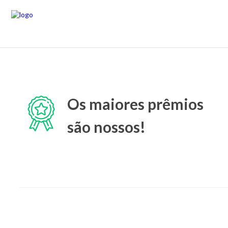
Os maiores prêmios
são nossos!