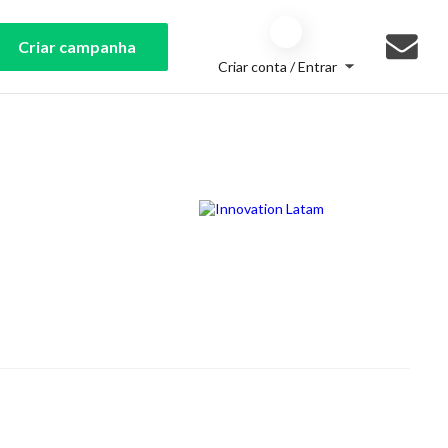
Criar campanha
Criar conta / Entrar