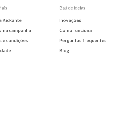
Mais
Baú de ideias
a Kickante
Inovações
 uma campanha
Como funciona
 e condições
Perguntas frequentes
idade
Blog