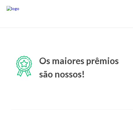
Os maiores prêmios
são nossos!