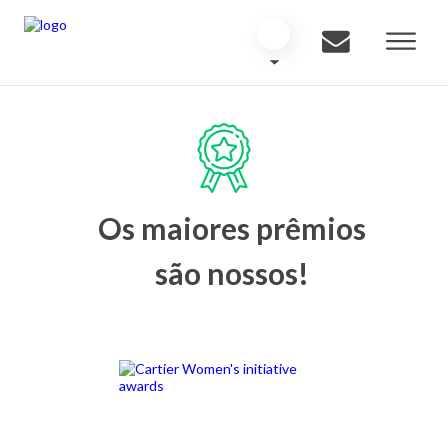
Os maiores prêmios
são nossos!