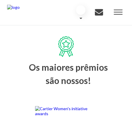
Os maiores prêmios
são nossos!