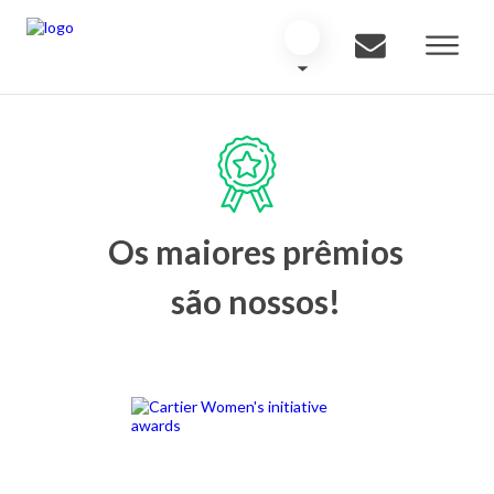
Os maiores prêmios
são nossos!