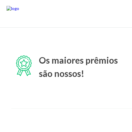
Os maiores prêmios
são nossos!