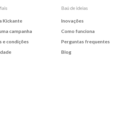
Mais
Baú de ideias
a Kickante
Inovações
 uma campanha
Como funciona
 e condições
Perguntas frequentes
idade
Blog