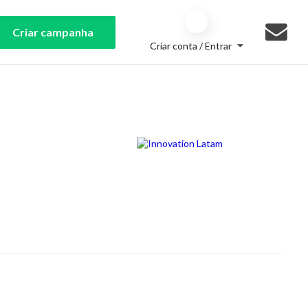
Criar campanha
Criar conta / Entrar