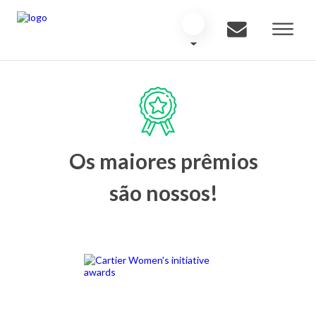
Os maiores prêmios
são nossos!