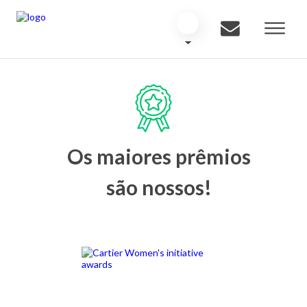
Os maiores prêmios
são nossos!