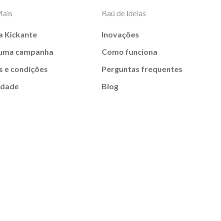
Mais
Baú de ideias
a Kickante
Inovações
 uma campanha
Como funciona
 e condições
Perguntas frequentes
idade
Blog