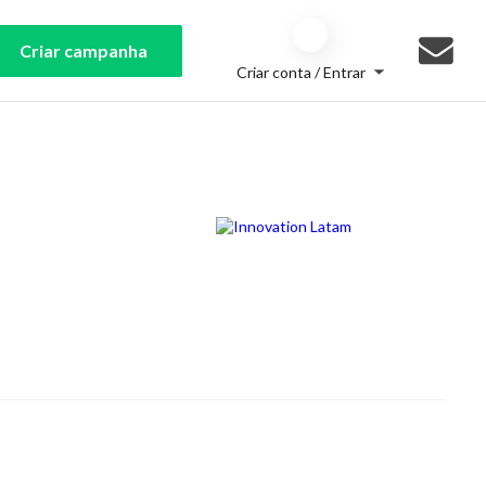
Criar campanha
Criar conta / Entrar