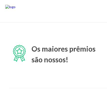
Os maiores prêmios
são nossos!