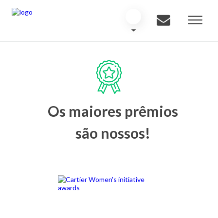
Os maiores prêmios
são nossos!