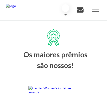
Os maiores prêmios
são nossos!