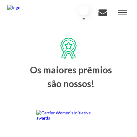
Os maiores prêmios
são nossos!