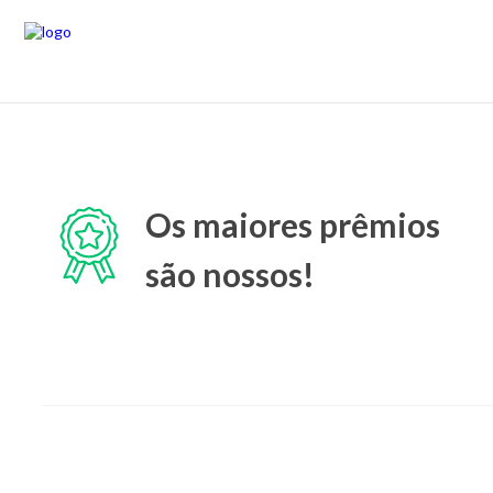
Os maiores prêmios
são nossos!