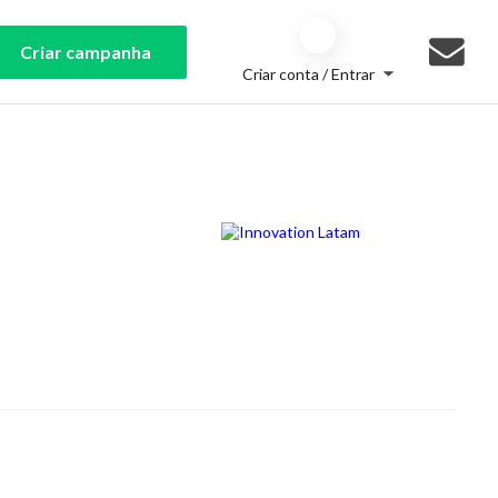
Criar campanha
Criar conta / Entrar