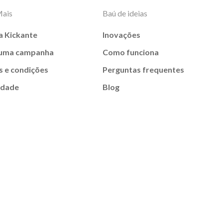
Mais
Baú de ideias
a Kickante
Inovações
 uma campanha
Como funciona
 e condições
Perguntas frequentes
idade
Blog