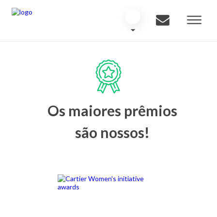
Os maiores prêmios
são nossos!