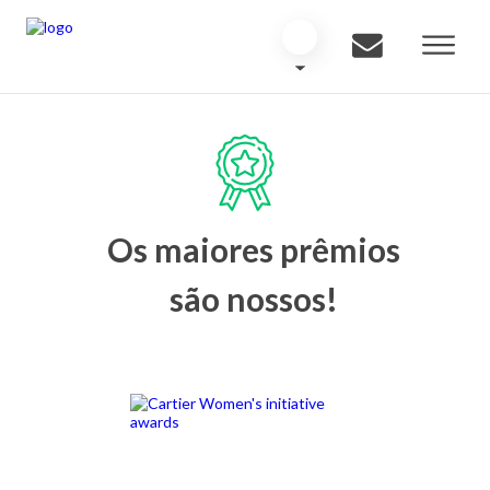
Os maiores prêmios
são nossos!