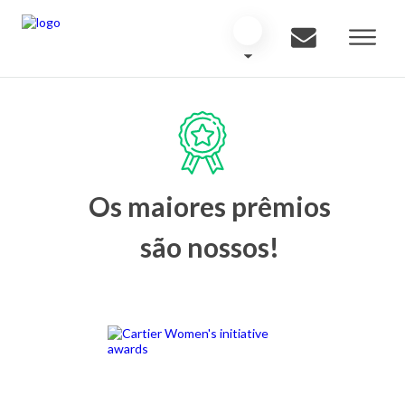
Os maiores prêmios
são nossos!