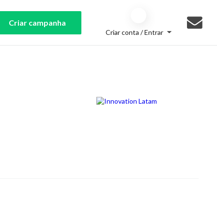
Criar campanha
Criar conta / Entrar