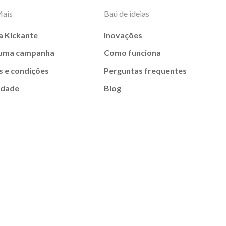
Mais
Baú de ideias
a Kickante
Inovações
 uma campanha
Como funciona
 e condições
Perguntas frequentes
idade
Blog