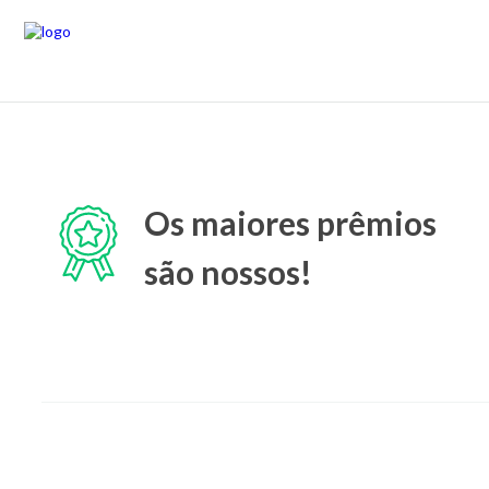
Os maiores prêmios
são nossos!