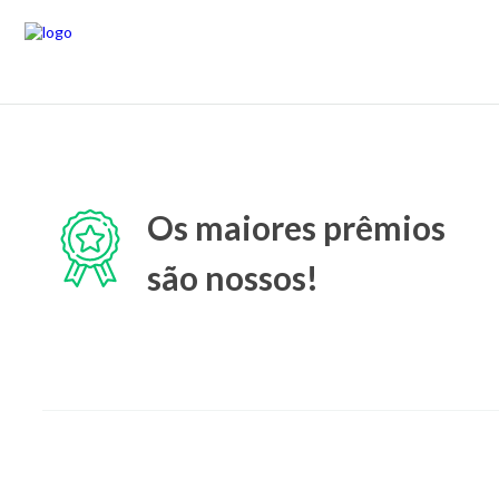
Os maiores prêmios
são nossos!