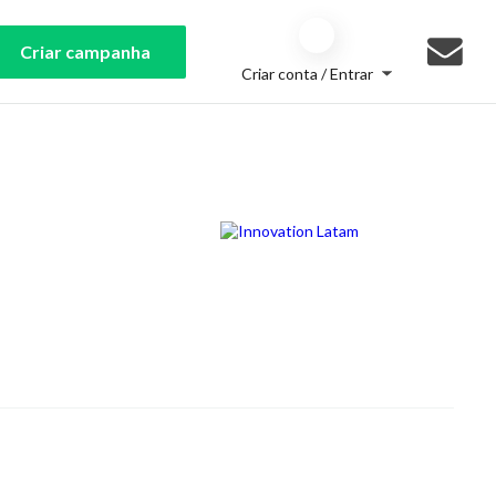
Criar campanha
Criar conta / Entrar