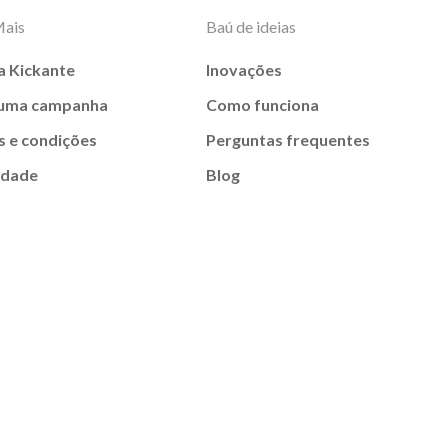
Mais
Baú de ideias
a Kickante
Inovações
 uma campanha
Como funciona
 e condições
Perguntas frequentes
idade
Blog