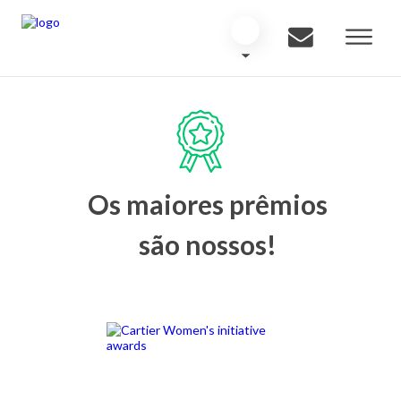
Os maiores prêmios
são nossos!