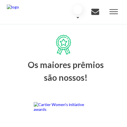
Os maiores prêmios
são nossos!