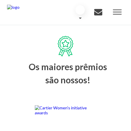
Os maiores prêmios
são nossos!