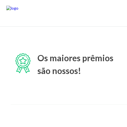
Os maiores prêmios
são nossos!