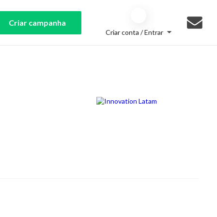
Criar campanha
Criar conta / Entrar