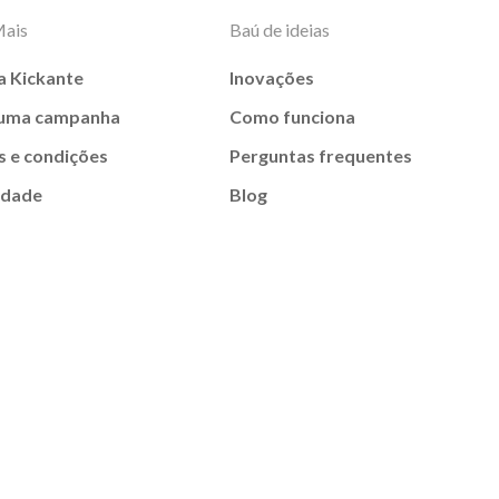
Mais
Baú de ideias
a Kickante
Inovações
 uma campanha
Como funciona
 e condições
Perguntas frequentes
idade
Blog