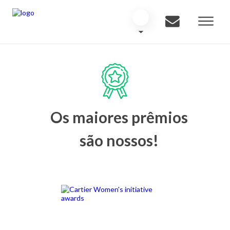
Os maiores prêmios
são nossos!