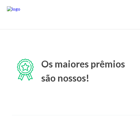
Os maiores prêmios
são nossos!