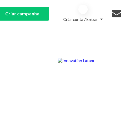
Criar campanha
Criar conta / Entrar