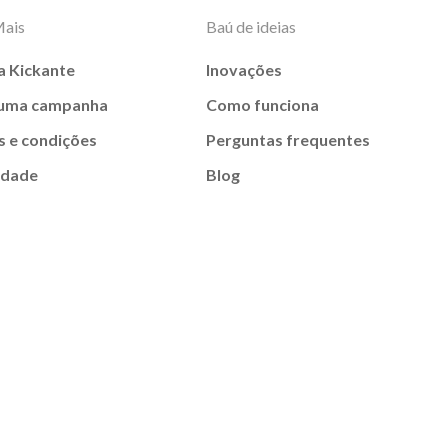
Mais
Baú de ideias
a Kickante
Inovações
 uma campanha
Como funciona
 e condições
Perguntas frequentes
idade
Blog