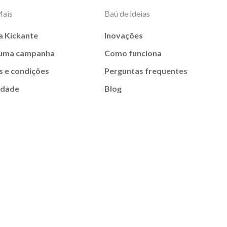
Mais
Baú de ideias
a Kickante
Inovações
 uma campanha
Como funciona
 e condições
Perguntas frequentes
idade
Blog