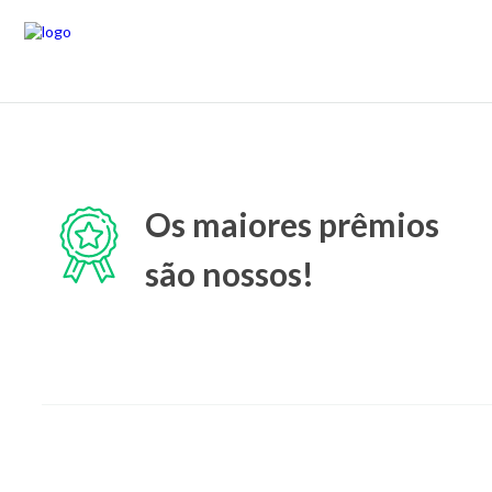
Os maiores prêmios
são nossos!