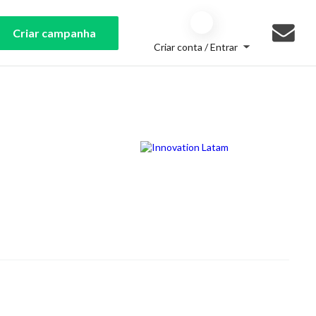
Criar campanha
Criar conta / Entrar