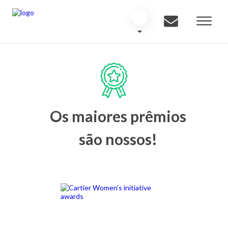
Os maiores prêmios
são nossos!