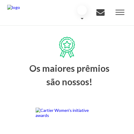
Os maiores prêmios
são nossos!