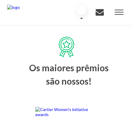
Os maiores prêmios
são nossos!