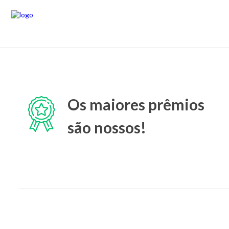
Os maiores prêmios
são nossos!