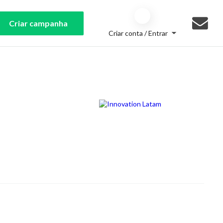
Criar campanha
Criar conta / Entrar