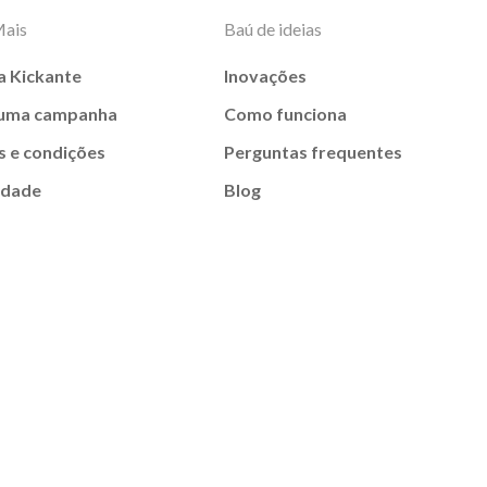
Mais
Baú de ideias
a Kickante
Inovações
 uma campanha
Como funciona
 e condições
Perguntas frequentes
idade
Blog