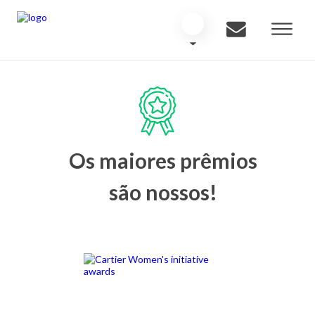
Os maiores prêmios
são nossos!