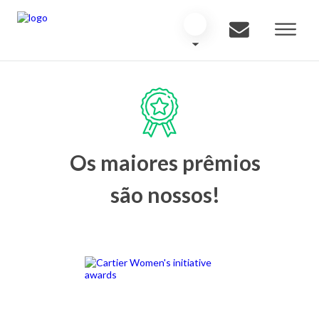
Os maiores prêmios
são nossos!