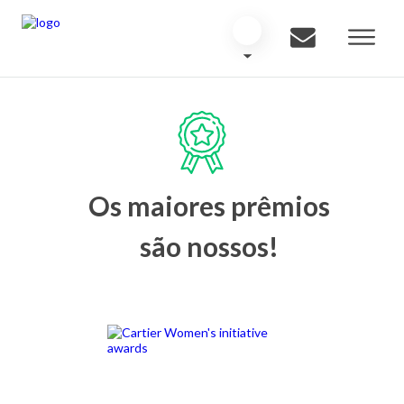
Os maiores prêmios
são nossos!