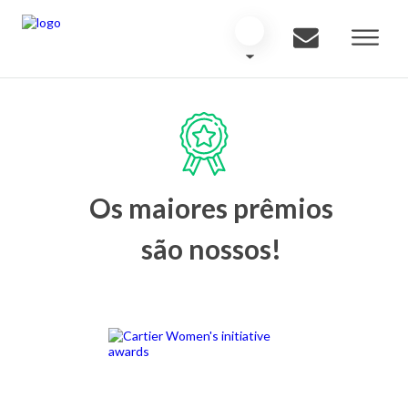
Os maiores prêmios
são nossos!