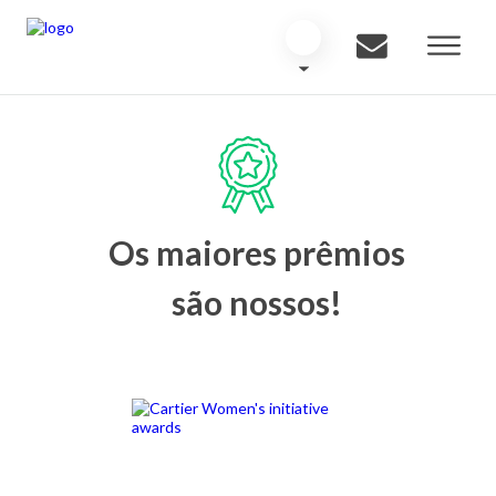
Os maiores prêmios
são nossos!