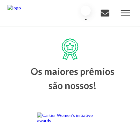
Os maiores prêmios
são nossos!