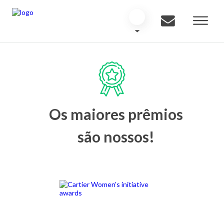
Os maiores prêmios
são nossos!